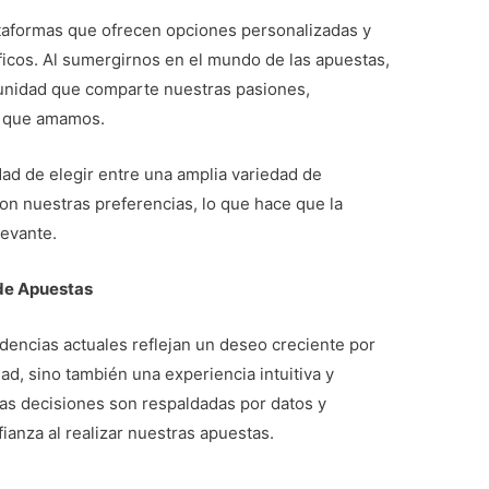
taformas que ofrecen opciones personalizadas y
ficos. Al sumergirnos en el mundo de las apuestas,
unidad que comparte nuestras pasiones,
s que amamos.
ad de elegir entre una amplia variedad de
on nuestras preferencias, lo que hace que la
evante.
de Apuestas
encias actuales reflejan un deseo creciente por
ad, sino también una experiencia intuitiva y
as decisiones son respaldadas por datos y
ianza al realizar nuestras apuestas.