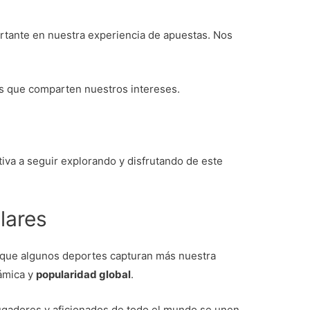
ortante en nuestra experiencia de apuestas. Nos
s que comparten nuestros intereses.
iva a seguir explorando y disfrutando de este
lares
 que algunos deportes capturan más nuestra
ámica y
popularidad global
.
 jugadores y aficionados de todo el mundo se unen