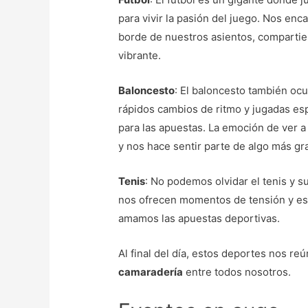
para vivir la pasión del juego. Nos en
borde de nuestros asientos, compart
vibrante.
Baloncesto
: El baloncesto también oc
rápidos cambios de ritmo y jugadas es
para las apuestas. La emoción de ver a
y nos hace sentir parte de algo más gr
Tenis
: No podemos olvidar el tenis y s
nos ofrecen momentos de tensión y estr
amamos las apuestas deportivas.
Al final del día, estos deportes nos r
camaradería
entre todos nosotros.