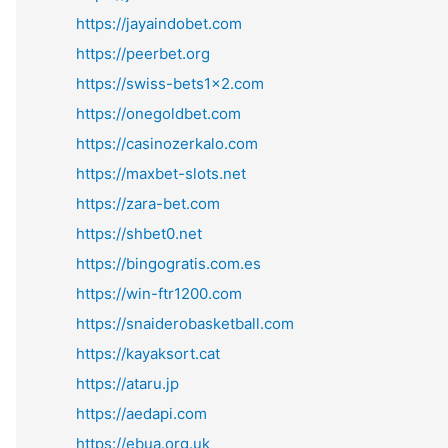
https://jayaindobet.com
https://peerbet.org
https://swiss-bets1x2.com
https://onegoldbet.com
https://casinozerkalo.com
https://maxbet-slots.net
https://zara-bet.com
https://shbet0.net
https://bingogratis.com.es
https://win-ftr1200.com
https://snaiderobasketball.com
https://kayaksort.cat
https://ataru.jp
https://aedapi.com
https://ebua.org.uk