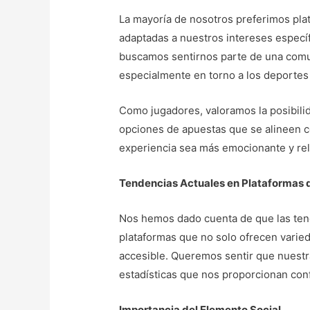
La mayoría de nosotros preferimos pla
adaptadas a nuestros intereses especí
buscamos sentirnos parte de una com
especialmente en torno a los deporte
Como jugadores, valoramos la posibilid
opciones de apuestas que se alineen c
experiencia sea más emocionante y rel
Tendencias Actuales en Plataformas 
Nos hemos dado cuenta de que las tend
plataformas que no solo ofrecen varied
accesible. Queremos sentir que nuestr
estadísticas que nos proporcionan conf
Importancia del Elemento Social