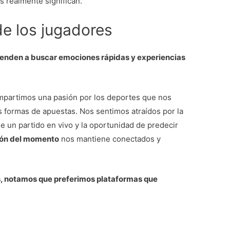
 realmente significan.
e los jugadores
nden a buscar emociones rápidas y experiencias
mpartimos una pasión por los deportes que nos
s formas de apuestas. Nos sentimos atraídos por la
e un partido en vivo y la oportunidad de predecir
ón del momento
nos mantiene conectados y
s, notamos que preferimos plataformas que