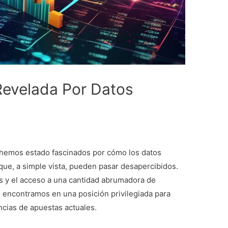
Revelada Por Datos
 hemos estado fascinados por cómo los datos
que, a simple vista, pueden pasar desapercibidos.
es y el acceso a una cantidad abrumadora de
 encontramos en una posición privilegiada para
ncias de apuestas actuales.