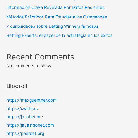
Información Clave Revelada Por Datos Recientes
Métodos Prácticos Para Estudiar a los Campeones
7 curiosidades sobre Betting Winners famosos
Betting Experts: el papel de la estrategia en los éxitos
Recent Comments
No comments to show.
Blogroll
https://maxguenther.com
https://switfit.cz
https://jasabet.me
https://jayaindobet.com
https://peerbet.org