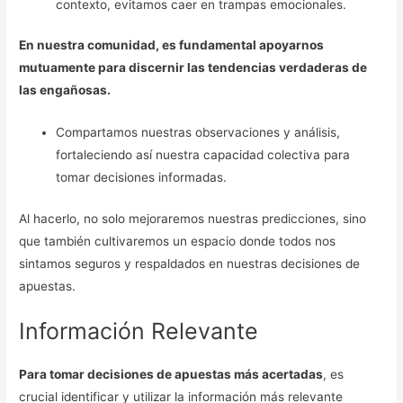
contexto, evitamos caer en trampas emocionales.
En nuestra comunidad, es fundamental apoyarnos
mutuamente para discernir las tendencias verdaderas de
las engañosas.
Compartamos nuestras observaciones y análisis,
fortaleciendo así nuestra capacidad colectiva para
tomar decisiones informadas.
Al hacerlo, no solo mejoraremos nuestras predicciones, sino
que también cultivaremos un espacio donde todos nos
sintamos seguros y respaldados en nuestras decisiones de
apuestas.
Información Relevante
Para tomar decisiones de apuestas más acertadas
, es
crucial identificar y utilizar la información más relevante