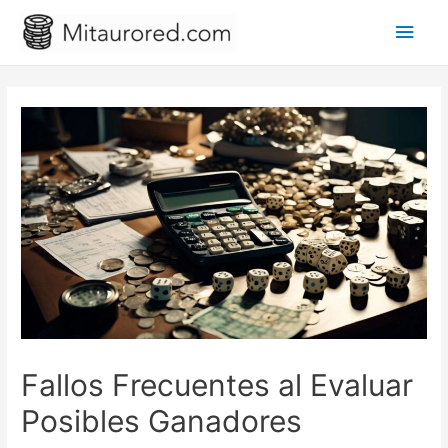
Main
Men
Fallos Frecuentes al Evaluar
Posibles Ganadores