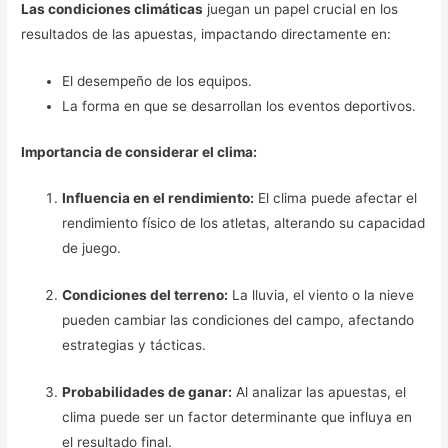
Las condiciones climáticas
juegan un papel crucial en los
resultados de las apuestas, impactando directamente en:
El desempeño de los equipos.
La forma en que se desarrollan los eventos deportivos.
Importancia de considerar el clima:
Influencia en el rendimiento:
El clima puede afectar el
rendimiento físico de los atletas, alterando su capacidad
de juego.
Condiciones del terreno:
La lluvia, el viento o la nieve
pueden cambiar las condiciones del campo, afectando
estrategias y tácticas.
Probabilidades de ganar:
Al analizar las apuestas, el
clima puede ser un factor determinante que influya en
el resultado final.