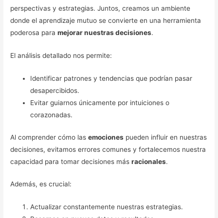
perspectivas y estrategias. Juntos, creamos un ambiente
donde el aprendizaje mutuo se convierte en una herramienta
poderosa para
mejorar nuestras decisiones
.
El análisis detallado nos permite:
Identificar patrones y tendencias que podrían pasar
desapercibidos.
Evitar guiarnos únicamente por intuiciones o
corazonadas.
Al comprender cómo las
emociones
pueden influir en nuestras
decisiones, evitamos errores comunes y fortalecemos nuestra
capacidad para tomar decisiones más
racionales
.
Además, es crucial:
Actualizar constantemente nuestras estrategias.