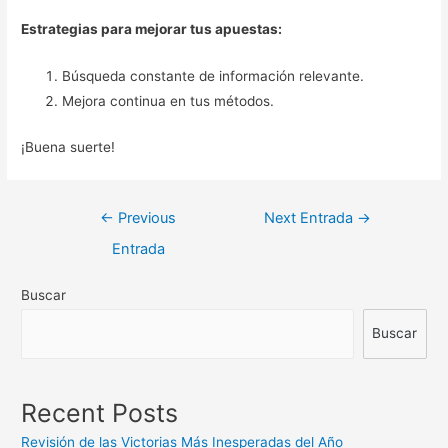
Estrategias para mejorar tus apuestas:
Búsqueda constante de información relevante.
Mejora continua en tus métodos.
¡Buena suerte!
Navegación
←
Previous
Next Entrada
→
de
Entrada
entradas
Buscar
Buscar
Recent Posts
Revisión de las Victorias Más Inesperadas del Año