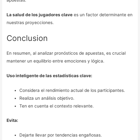
La salud de los jugadores clave
es un factor determinante en
nuestras proyecciones.
Conclusion
En resumen, al analizar pronósticos de apuestas, es crucial
mantener un equilibrio entre emociones y lógica.
Uso inteligente de las estadísticas clave:
Considera el rendimiento actual de los participantes.
Realiza un análisis objetivo.
Ten en cuenta el contexto relevante.
Evita:
Dejarte llevar por tendencias engañosas.