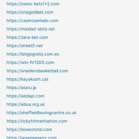
https://swiss-bets1x2.com
https://onegoldbet.com
https://casinozerkalo.com
https://maxbet-slots.net
https://zara-bet.com
https://shbet0.net
https://bingogratis.com.es
https://win-ftr1200.com
https://snaiderobasketball.com
https://kayaksort.cat
https://ataru.jp
https://aedapi.com
https://ebua.org.uk
https://sheffieldboxingcentre.co.uk
https://rickyhitmanhatton.com
https://boxeototal.com
https://graemeparry.com